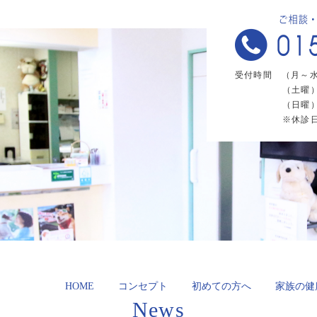
受付時間 （月～水・金曜
（土曜）9:
（日曜）9
※休診
HOME
コンセプト
初めての方へ
家族の健
News